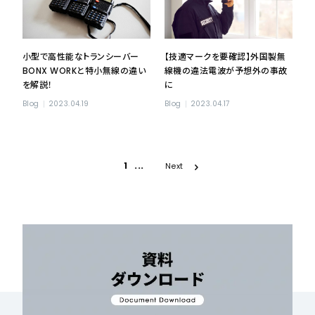
小型で高性能なトランシーバー
【技適マークを要確認】外国製無
BONX WORKと特小無線の違い
線機の違法電波が予想外の事故
を解説！
に
Blog
2023.04.19
Blog
2023.04.17
...
1
Next