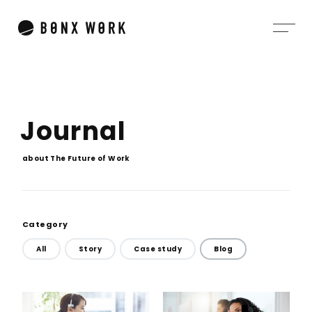
J
o
u
r
n
a
l
a
b
o
u
t
T
h
e
F
u
t
u
r
e
o
f
W
o
r
k
Category
All
Story
Case study
Blog