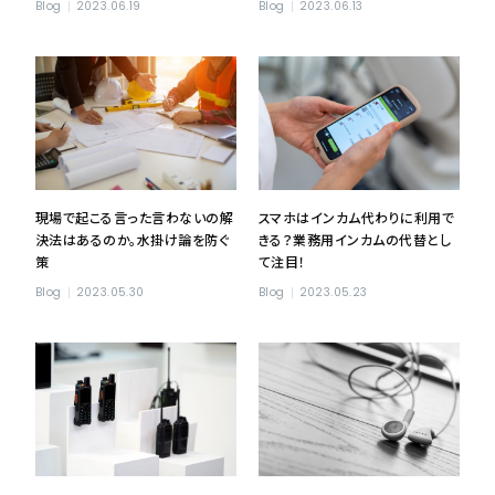
Blog
2023.06.19
Blog
2023.06.13
現場で起こる言った言わないの解
スマホはインカム代わりに利用で
決法はあるのか。水掛け論を防ぐ
きる？業務用インカムの代替とし
策
て注目！
Blog
2023.05.30
Blog
2023.05.23