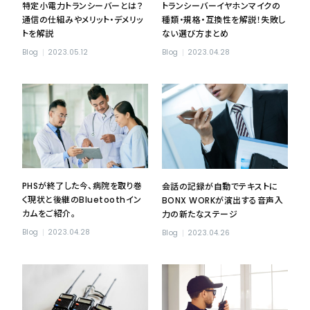
特定小電力トランシーバーとは？
トランシーバーイヤホンマイクの
通信の仕組みやメリット・デメリッ
種類・規格・互換性を解説！失敗し
トを解説
ない選び方まとめ
Blog
2023.05.12
Blog
2023.04.28
PHSが終了した今、病院を取り巻
会話の記録が自動でテキストに
く現状と後継のBluetoothイン
BONX WORKが演出する音声入
カムをご紹介。
力の新たなステージ
Blog
2023.04.28
Blog
2023.04.26