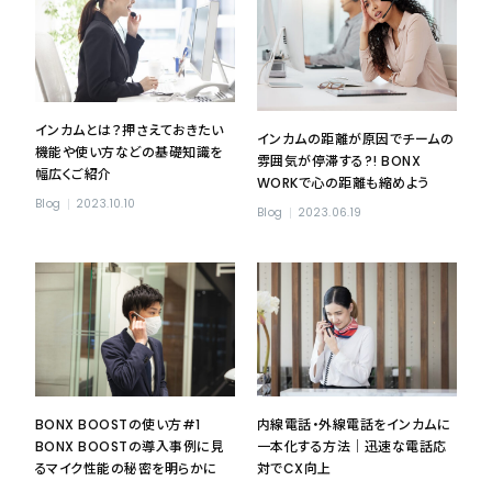
インカムとは？押さえておきたい
インカムの距離が原因でチームの
機能や使い方などの基礎知識を
雰囲気が停滞する?! BONX
幅広くご紹介
WORKで心の距離も縮めよう
Blog
2023.10.10
Blog
2023.06.19
BONX BOOSTの使い方#1
内線電話・外線電話をインカムに
BONX BOOSTの導入事例に見
一本化する方法｜迅速な電話応
るマイク性能の秘密を明らかに
対でCX向上