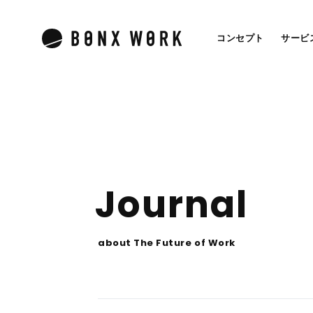
コンセプト
サービ
J
o
u
r
n
a
l
a
b
o
u
t
T
h
e
F
u
t
u
r
e
o
f
W
o
r
k