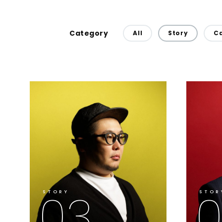
Category
All
Story
Ca
03
STORY
STOR