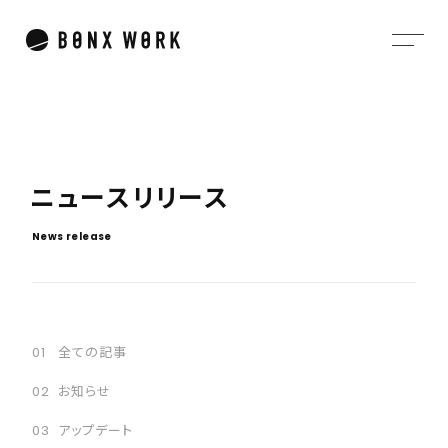
ニ
ュ
ー
ス
リ
リ
ー
ス
N
e
w
s
r
e
l
e
a
s
e
全ての記事
お知らせ
アップデート