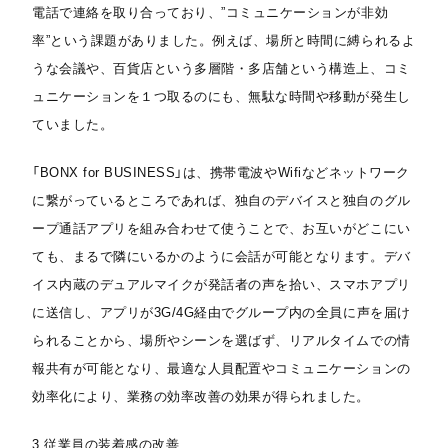
電話で連絡を取り合っており、”コミュニケーションが非効
率”という課題がありました。例えば、場所と時間に縛られるよ
うな会議や、百貨店という多層階・多店舗という構造上、コミ
ュニケーションを１つ取るのにも、無駄な時間や移動が発生し
ていました。
「BONX for BUSINESS」は、携帯電波やWifiなどネットワーク
に繋がっているところであれば、独自のデバイスと独自のグル
ープ通話アプリを組み合わせて使うことで、お互いがどこにい
ても、まるで隣にいるかのように会話が可能となります。デバ
イス内蔵のデュアルマイクが発話者の声を拾い、スマホアプリ
に送信し、アプリが3G/4G経由でグループ内の全員に声を届け
られることから、場所やシーンを選ばず、リアルタイムでの情
報共有が可能となり、最適な人員配置やコミュニケーションの
効率化により、業務の効率改善の効果が得られました。
3.従業員の装着感の改善