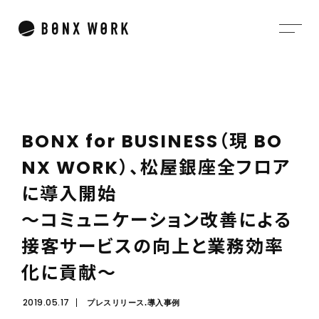
B
O
N
X
f
o
r
B
U
S
I
N
E
S
S
（
現
B
O
N
X
W
O
R
K
）
、
松
屋
銀
座
全
フ
ロ
ア
に
導
入
開
始
～
コ
ミ
ュ
ニ
ケ
ー
シ
ョ
ン
改
善
に
よ
る
接
客
サ
ー
ビ
ス
の
向
上
と
業
務
効
率
化
に
貢
献
～
2019.05.17
プレスリリース
導入事例