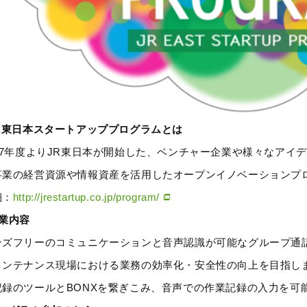
JR東日本スタートアッププログラムとは
017年度よりJR東日本が開始した、ベンチャー企業や様々なアイ
事業の経営資源や情報資産を活用したオープンイノベーションプ
細：
http://jrestartup.co.jp/program/
協業内容
ンズフリーのコミュニケーションと音声認識が可能なグループ通
メンテナンス現場における業務の効率化・安全性の向上を目指し
記録のツールとBONXを繋ぎこみ、音声での作業記録の入力を可