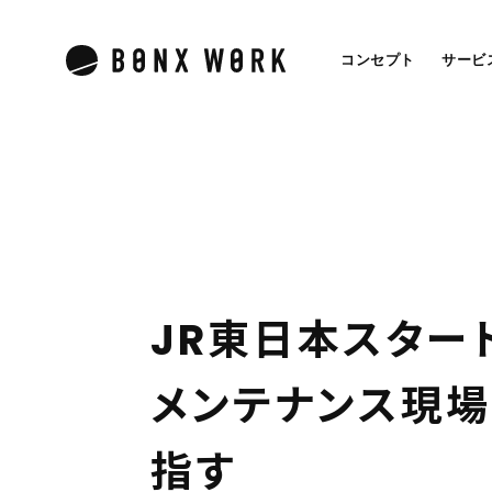
コンセプト
サービ
J
R
東
日
本
ス
タ
ー
メ
ン
テ
ナ
ン
ス
現
場
指
す