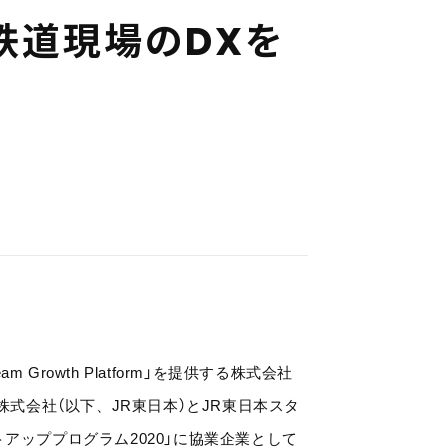
鉄
道
現
場
の
D
X
を
owth Platform」を提供する株式会社
株式会社（以下、JR東日本）とJR東日本スタ
アッププログラム2020」に協業企業として