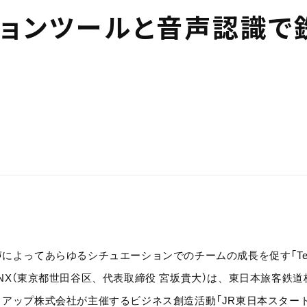
シ
ョ
ン
ツ
ー
ル
と
音
声
認
識
で
によってあらゆるシチュエーションでのチームの成長を促す「Team Gr
ONX（東京都世田谷区、代表取締役 宮坂貴大）は、東日本旅客鉄道
トアップ株式会社が主催するビジネス創造活動「JR東日本スタート