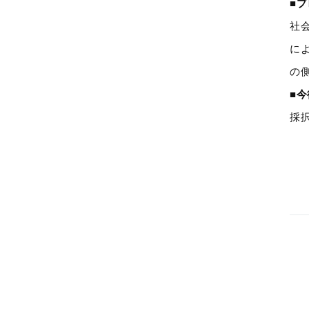
■
社
に
の
■
採択