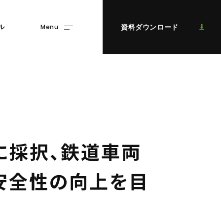
Menu
資料ダウンロード
ル
に
採
択
、
鉄
道
車
両
安
全
性
の
向
上
を
目