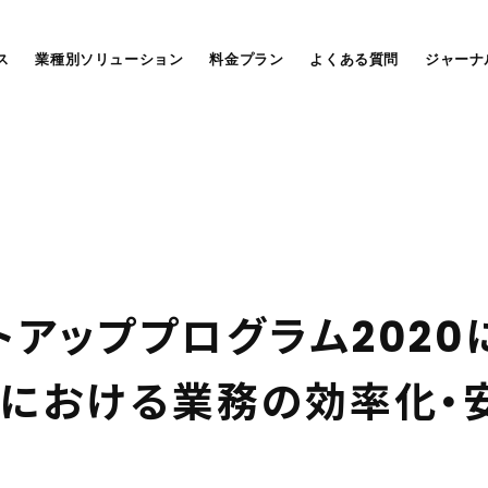
ス
業種別ソリューション
料金プラン
よくある質問
ジャーナ
ト
ア
ッ
プ
プ
ロ
グ
ラ
ム
2
0
2
0
に
お
け
る
業
務
の
効
率
化
・