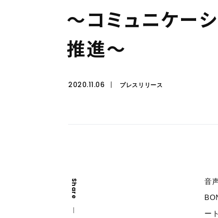
〜
コ
ミ
ュ
ニ
ケ
ー
推
進
〜
2020.11.06
プレスリリース
音声
Share
B
ー