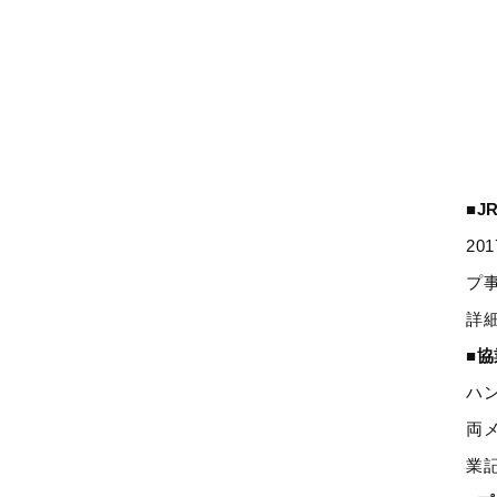
■
2
プ
詳
■
ハ
両
業