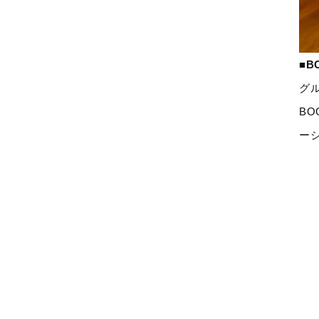
■B
グル
BO
ー