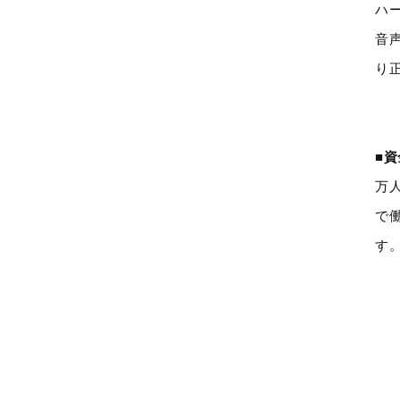
ハ
音
り
■
万
で
す