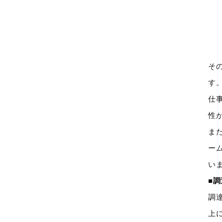
そ
す
仕
性
ま
ー
い
■
調
上