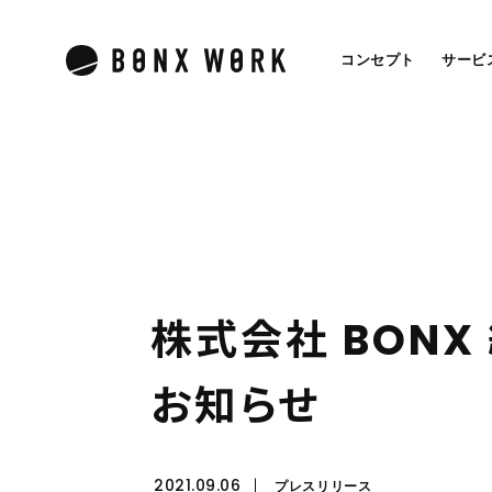
コンセプト
サービ
株
式
会
社
B
O
N
X
お
知
ら
せ
2021.09.06
プレスリリース