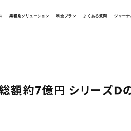
ス
業種別ソリューション
料金プラン
よくある質問
ジャーナ
総
額
約
7
億
円
シ
リ
ー
ズ
D