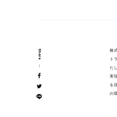
株
Share
ト
た
実
を
の