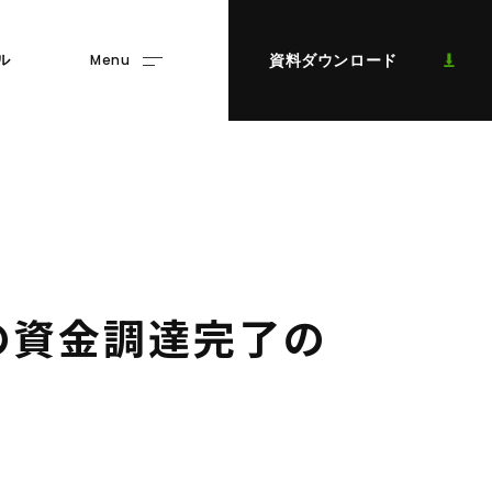
Menu
資料ダウンロード
ル
の
資
金
調
達
完
了
の