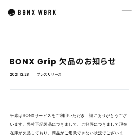
B
O
N
X
G
r
i
p
欠
品
の
お
知
ら
せ
2021.12.28
プレスリリース
平素はBONXサービスをご利用いただき、誠にありがとうござ
います。弊社下記製品につきまして、ご好評につきまして現在
在庫が欠品しており、商品がご用意できない状況でございま