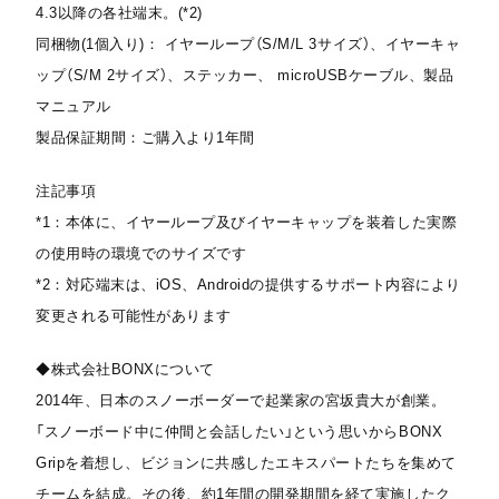
4.3以降の各社端末。(*2)
同梱物(1個入り)： イヤーループ（S/M/L 3サイズ）、イヤーキャ
ップ（S/M 2サイズ）、ステッカー、 microUSBケーブル、製品
マニュアル
製品保証期間：ご購入より1年間
注記事項
*1：本体に、イヤーループ及びイヤーキャップを装着した実際
の使用時の環境でのサイズです
*2：対応端末は、iOS、Androidの提供するサポート内容により
変更される可能性があります
◆株式会社BONXについて
2014年、日本のスノーボーダーで起業家の宮坂貴大が創業。
「スノーボード中に仲間と会話したい」という思いからBONX
Gripを着想し、ビジョンに共感したエキスパートたちを集めて
チームを結成。その後、約1年間の開発期間を経て実施したク