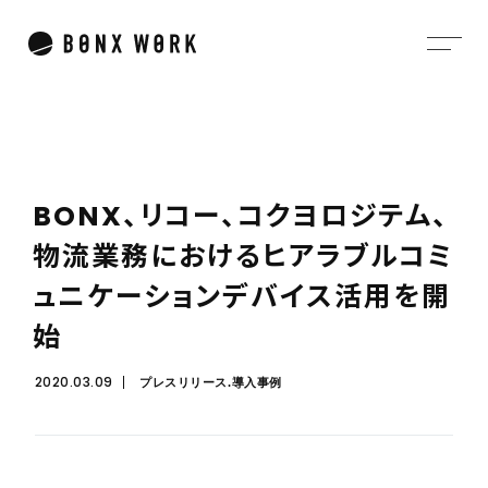
B
O
N
X
、
リ
コ
ー
、
コ
ク
ヨ
ロ
ジ
テ
ム
、
物
流
業
務
に
お
け
る
ヒ
ア
ラ
ブ
ル
コ
ミ
ュ
ニ
ケ
ー
シ
ョ
ン
デ
バ
イ
ス
活
用
を
開
始
2020.03.09
プレスリリース
導入事例