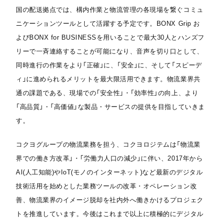
国の配送拠点では、構内作業と物流管理の各現場を繋ぐコミュ
ニケーションツールとして活躍する予定です。BONX Grip お
よびBONX for BUSINESSを用いることで最大30人とハンズフ
リーで一斉連絡することが可能になり、音声を切り口として、
同時進行の作業をより「正確」に、「安全」に、そして「スピーデ
ィ」に進められるメリットを最大限活用できます。物流業界共
通の課題である、現場での「安全性」・「効率性」の向上、より
「高品質」・「高価値」な製品・サービスの提供を目指していきま
す。
コクヨグループの物流業務を担う、コクヨロジテムは「物流業
界での働き方改革」・「労働力人口の減少」に伴い、2017年から
AI(人工知能)やIoT(モノのインターネット)など最新のデジタル
技術活用を始めとした業務ツールの改革・オペレーション改
善、物流業界のイメージ脱却を社内外へ働きかけるプロジェク
トを推進しています。今後はこれまで以上に積極的にデジタル