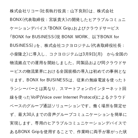
株式会社リコー（社長執行役員：山下良則）は、株式会社
BONX（代表取締役：宮坂貴大）の開発したヒアラブルコミュニ
ケーションデバイス「BONX Grip」およびクラウドサービス
「BONX for BUSINESS（現 BONX WORK、以下BONX for
BUSINESS）」を、株式会社コクヨロジテム（代表取締役社長：
小柴隆之）に導入し、コクヨロジテムは3月9日(月) から全国の
物流拠点での運用を開始しました。同製品および同クラウドサ
ービスの物流業界における全国規模の導入は初めての事例とな
ります。BONX for BUSINESSは、従来の無線電波を使ったト
ランシーバーとは異なり、スマートフォンのインターネット回
線を使ったVoIP(Voice over Internet Protocol)によるクラウド
ベースのグループ通話ソリューションです。働く場所を限定せ
ず、最大30人までの音声グループコミュニケーションを簡単に
実現します。専用のヒアラブルコミュニケーションデバイスで
あるBONX Gripを使用することで、作業時に両手が塞がった状