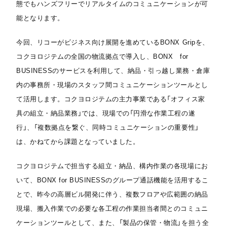
態でもハンズフリーでリアルタイムのコミュニケーションが可
能となります。
今回、リコーがビジネス向け展開を進めているBONX Gripを、
コクヨロジテムの全国の物流拠点で導入し、BONX for
BUSINESSのサービスを利用して、納品・引っ越し業務・倉庫
内の事務所・現場のスタッフ間コミュニケーションツールとし
て活用します。コクヨロジテムの主力事業である「オフィス家
具の組立・納品業務」では、現場での「円滑な作業工程の遂
行」、「複数拠点を繋ぐ、同時コミュニケーションの重要性」
は、かねてから課題となっていました。
コクヨロジテムで担当する組立・納品、構内作業の各現場にお
いて、BONX for BUSINESSのグループ通話機能を活用するこ
とで、昨今の高層ビル開発に伴う、複数フロアや広範囲の納品
現場、搬入作業での必要な各工程の作業担当者間とのコミュニ
ケーションツールとして、また、「製品の保管・物流」を担う全