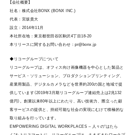
【会社概要】
社名：株式会社BONX (BONX INC.)
代表：宮坂貴大
設立：2014年11月
本社所在地：東京都世田谷区駒沢4丁目18-20
本リリースに関するお問い合わせ：pr@bonx.jp
◆リコーグループについて
リコーグループは、オフィス向け画像機器を中心とした製品と
サービス・ソリューション、プロダクションプリンティング、
産業用製品、デジタルカメラなどを世界約200の国と地域で提
供しています（2019年3月期リコーグループ連結売上は2兆132
億円）。創業以来80年以上にわたり、高い技術力、際立った顧
客サービスの提供と、持続可能な社会の実現にむけて積極的な
取り組みを行っています。
EMPOWERING DIGITAL WORKPLACES – 人々の“はたら
く“をよりスマートに。リコーグループは、さまざまなワークプ