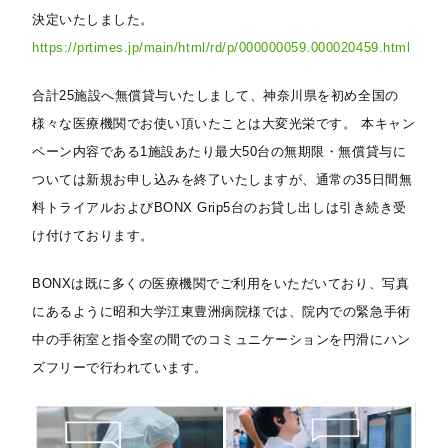
決定いたしました。
https://prtimes.jp/main/html/rd/p/000000059.000020459.html
合計25施設へ無償貸与いたしまして、神奈川県を初め全国の
様々な医療機関でお使い頂いたことは大変光栄です。 本キャン
ペーン内容である1施設あたり最大50台の無期限・無償貸与に
ついては新規お申し込みを終了いたしますが、通常の35日間無
料トライアルおよびBONX Grip5台のお貸し出しは引き続き受
け付けております。
BONXは既に多くの医療機関でご利用をいただいており、写真
にあるように昭和大学江東豊洲病院様では、院内での緊急手術
中の手術室と指令室の間でのコミュニケーションを円滑にハン
ズフリーで行われています。