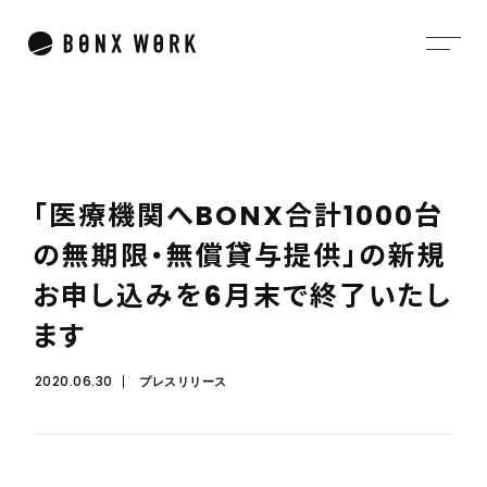
「
医
療
機
関
へ
B
O
N
X
合
計
1
0
0
0
台
の
無
期
限
・
無
償
貸
与
提
供
」
の
新
規
お
申
し
込
み
を
6
月
末
で
終
了
い
た
し
ま
す
2020.06.30
プレスリリース