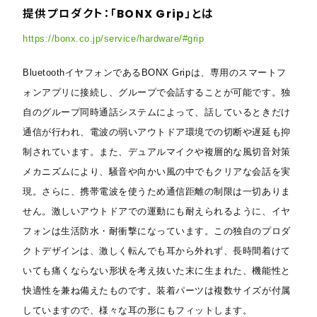
提供プロダクト：「BONX Grip」とは
https://bonx.co.jp/service/hardware/#grip
BluetoothイヤフォンであるBONX Gripは、専用のスマートフ
ォンアプリに接続し、グループで会話することが可能です。独
自のグループ同時通話システムによって、話しているときだけ
通信が行われ、電波の弱いアウトドア環境での切断や遅延も抑
制されています。また、デュアルマイクや複層的な風切音対策
メカニズムにより、騒音や向かい風の中でもクリアな会話を実
現。さらに、携帯電波を使うため通信距離の制限は一切ありま
せん。激しいアウトドアでの運動にも耐えられるように、イヤ
フォンは生活防水・耐衝撃になっています。この独自のプロダ
クトデザインは、激しく転んでも耳から外れず、長時間着けて
いても痛くならない形状を考え抜いた末に生まれた、機能性と
快適性を兼ね備えたものです。装着パーツは複数サイズが付属
していますので、様々な耳の形にもフィットします。