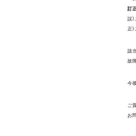
訂
誤
正
該
故
今
ご
お