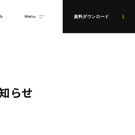
Menu
資料ダウンロード
ル
知
ら
せ