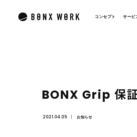
コンセプト
サービ
B
O
N
X
G
r
i
p
保
2021.04.05
お知らせ