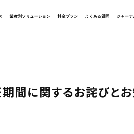
ス
業種別ソリューション
料金プラン
よくある質問
ジャーナ
証
期
間
に
関
す
る
お
詫
び
と
お