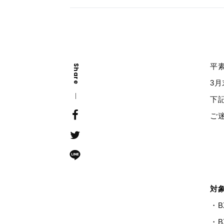
平
Share
3
下
ご
対
・B
・B