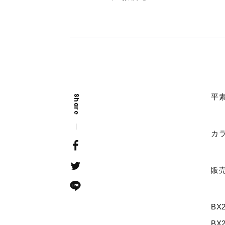
平
Share
カ
販売
BX
BX