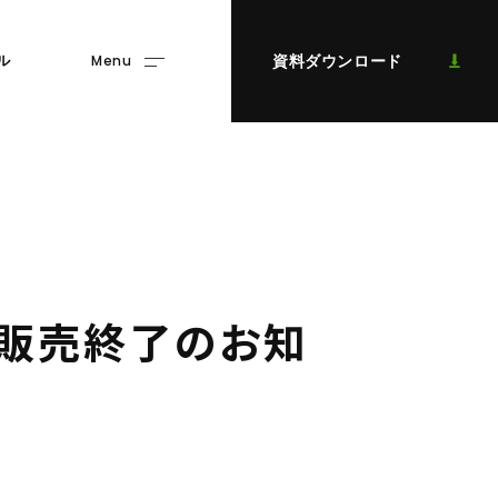
Menu
資料ダウンロード
ル
販
売
終
了
の
お
知