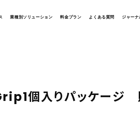
ス
業種別ソリューション
料金プラン
よくある質問
ジャーナ
G
r
i
p
1
個
入
り
パ
ッ
ケ
ー
ジ