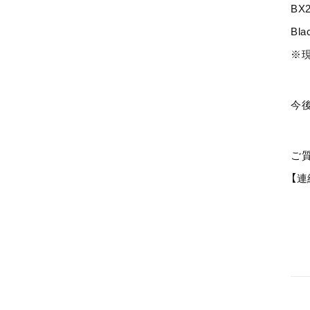
BX
Bl
※
今
ご
【連絡