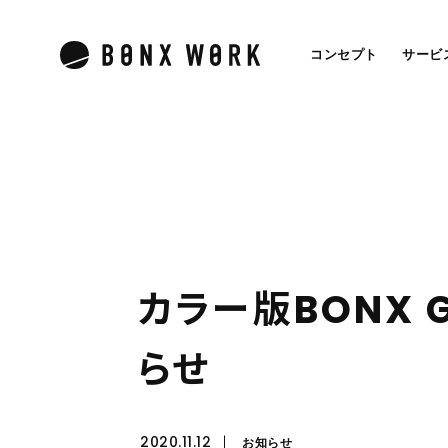
コンセプト
サービ
カ
ラ
ー
版
B
O
N
X
ら
せ
2020.11.12
お知らせ