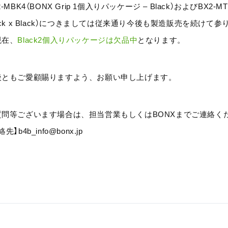
2-MBK4（BONX Grip 1個入りパッケージ – Black）およびBX2-M
ack x Black）につきましては従来通り今後も製造販売を続けて参
現在、
Black2個入りパッケージは欠品中
となります。
後ともご愛顧賜りますよう、お願い申し上げます。
質問等ございます場合は、担当営業もしくはBONXまでご連絡く
先】b4b_info@bonx.jp