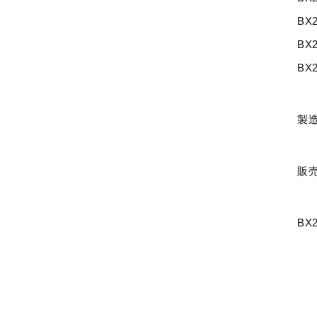
BX
BX
BX
製
販売
BX