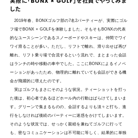
実際に「BONX × GOLF」を社員でやってみま
した
2019年春、BONXゴルフ部の7名2パーティーが、実際にゴル
フ場でBONX × GOLFを体験しました。そもそもBONXの代表
的なユースシーンであるスノーボードやスキーは、仲間でワイ
ワイ滑ることが多い。ただし、リフトで離れ、滑り出せば再び
離れ、リフト乗り場で合流するという流れで、まとまった会話
はランチの時や移動の車中でした。ここにBONXによるイノベ
ーションがあったため、物理的に離れていても会話ができる機
会が飛躍的に増えたのです。
実はゴルフもまさにそのような状況。ティーショットを打っ
た後は、初心者であるほどホール内の行動はばらけてしまいま
す。グリーンで集まるものの、会話するよりも淡々と打ち、進
行をしなければ後続のパーティーに迷惑をかけてしまいます。
そのような状況では、せっかく親睦を兼ねてゴルフに行って
も、密なコミュニケーションは不可能に等しく、結果的に単独