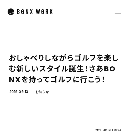
お
し
ゃ
べ
り
し
な
が
ら
ゴ
ル
フ
を
楽
し
む
新
し
い
ス
タ
イ
ル
誕
生
！
さ
あ
B
O
N
X
を
持
っ
て
ゴ
ル
フ
に
行
こ
う
！
2019.09.13
お知らせ
2019年9月吉日