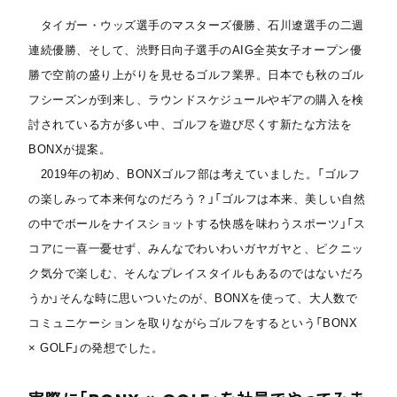
タイガー・ウッズ選手のマスターズ優勝、石川遼選手の二週
連続優勝、そして、渋野日向子選手のAIG全英女子オープン優
勝で空前の盛り上がりを見せるゴルフ業界。日本でも秋のゴル
フシーズンが到来し、ラウンドスケジュールやギアの購入を検
討されている方が多い中、ゴルフを遊び尽くす新たな方法を
BONXが提案。
2019年の初め、BONXゴルフ部は考えていました。「ゴルフ
の楽しみって本来何なのだろう？」「ゴルフは本来、美しい自然
の中でボールをナイスショットする快感を味わうスポーツ」「ス
コアに一喜一憂せず、みんなでわいわいガヤガヤと、ピクニッ
ク気分で楽しむ、そんなプレイスタイルもあるのではないだろ
うか」そんな時に思いついたのが、BONXを使って、大人数で
コミュニケーションを取りながらゴルフをするという「BONX
× GOLF」の発想でした。