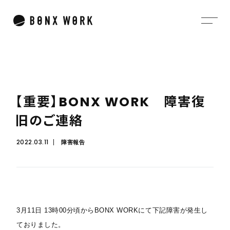
【
重
要
】
B
O
N
X
W
O
R
K
障
害
復
旧
の
ご
連
絡
2022.03.11
障害報告
3月11日 13時00分頃からBONX WORKにて下記障害が発生し
ておりました。