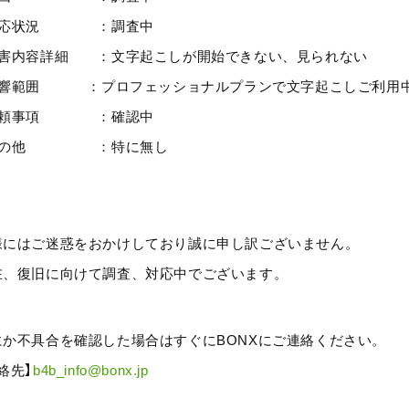
対応状況 ：調査中
障害内容詳細 ：文字起こしが開始できない、見られない
影響範囲 ：プロフェッショナルプランで文字起こしご利用
依頼事項 ：確認中
その他 ：特に無し
様にはご迷惑をおかけしており誠に申し訳ございません。
在、復旧に向けて調査、対応中でございます。
にか不具合を確認した場合はすぐにBONXにご連絡ください。
絡先】
b4b_info@bonx.jp