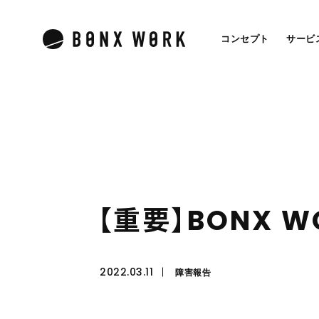
コンセプト
サービ
【
重
要
】
B
O
N
X
W
2022.03.11
障害報告