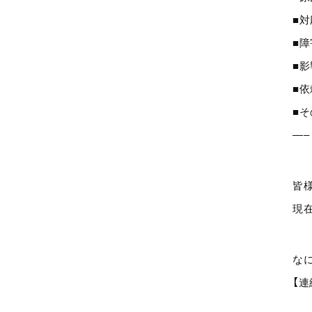
■
■
■
■
■
—–
皆
現
な
【連