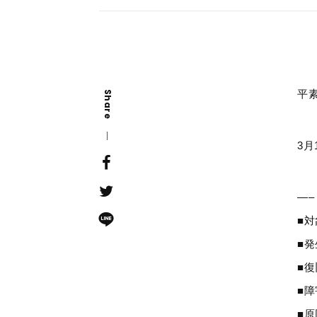
平
Share
3月
—–
■対
■発
■
■
■