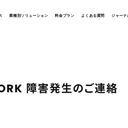
ス
業種別ソリューション
料金プラン
よくある質問
ジャーナ
O
R
K
障
害
発
生
の
ご
連
絡