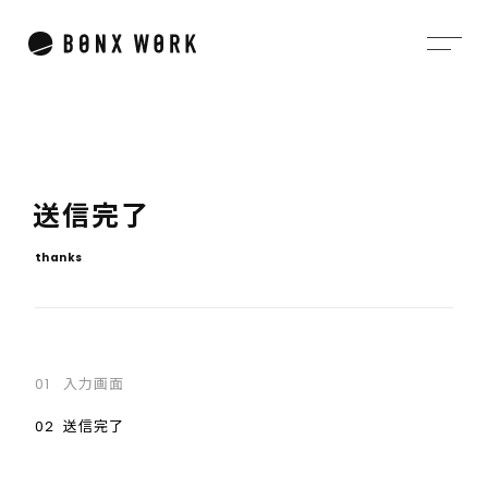
送
信
完
了
t
h
a
n
k
s
入力画面
送信完了